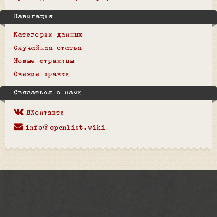
Навигация
Категории данных
Случайная статья
Новые страницы
Свежие правки
Связаться с нами
ВКонтакте
info@openlist.wiki