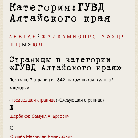
Категория:ГУВД
Алтайского края
А
Б
В
Г
Д
Е
Ё
Ж
З
И
К
Л
М
Н
О
П
Р
С
Т
У
Ф
Х
Ц
Ч
Ш
Щ
Ы
Э
Ю
Я
Страницы в категории
«ГУВД Алтайского края»
Показано 7 страниц из 842, находящихся в данной
категории.
(
Предыдущая страница
) (Следующая страница)
Щ
Щербаков Самуил Андреевич
Ю
Югушев Мендилей Яманурович