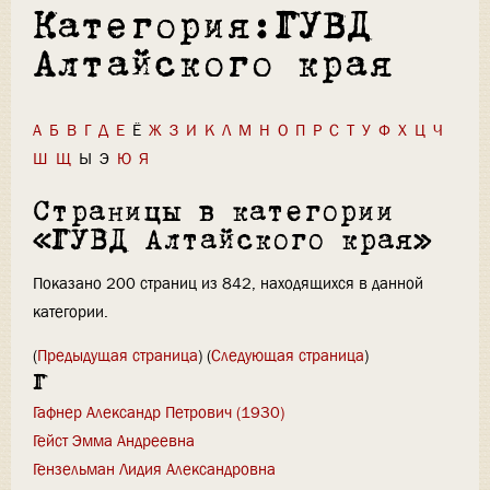
Категория:ГУВД
Алтайского края
А
Б
В
Г
Д
Е
Ё
Ж
З
И
К
Л
М
Н
О
П
Р
С
Т
У
Ф
Х
Ц
Ч
Ш
Щ
Ы
Э
Ю
Я
Страницы в категории
«ГУВД Алтайского края»
Показано 200 страниц из 842, находящихся в данной
категории.
(
Предыдущая страница
) (
Следующая страница
)
Г
Гафнер Александр Петрович (1930)
Гейст Эмма Андреевна
Гензельман Лидия Александровна