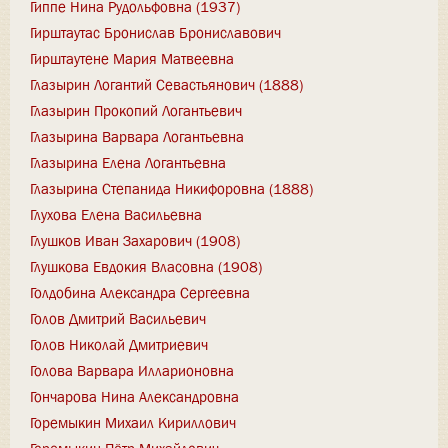
Гиппе Нина Рудольфовна (1937)
Гирштаутас Бронислав Брониславович
Гирштаутене Мария Матвеевна
Глазырин Логантий Севастьянович (1888)
Глазырин Прокопий Логантьевич
Глазырина Варвара Логантьевна
Глазырина Елена Логантьевна
Глазырина Степанида Никифоровна (1888)
Глухова Елена Васильевна
Глушков Иван Захарович (1908)
Глушкова Евдокия Власовна (1908)
Голдобина Александра Сергеевна
Голов Дмитрий Васильевич
Голов Николай Дмитриевич
Голова Варвара Илларионовна
Гончарова Нина Александровна
Горемыкин Михаил Кириллович