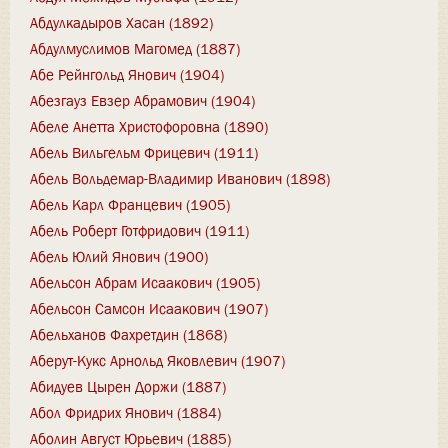
Абдулкадыров Хасан (1892)
Абдулмуслимов Магомед (1887)
Абе Рейнгольд Янович (1904)
Абезгауз Евзер Абрамович (1904)
Абеле Анетта Христофоровна (1890)
Абель Вильгельм Фрицевич (1911)
Абель Вольдемар-Владимир Иванович (1898)
Абель Карл Францевич (1905)
Абель Роберт Готфридович (1911)
Абель Юлий Янович (1900)
Абельсон Абрам Исаакович (1905)
Абельсон Самсон Исаакович (1907)
Абельханов Фахретдин (1868)
Аберут-Кукс Арнольд Яковлевич (1907)
Абидуев Цырен Доржи (1887)
Абол Фридрих Янович (1884)
Аболин Август Юрьевич (1885)