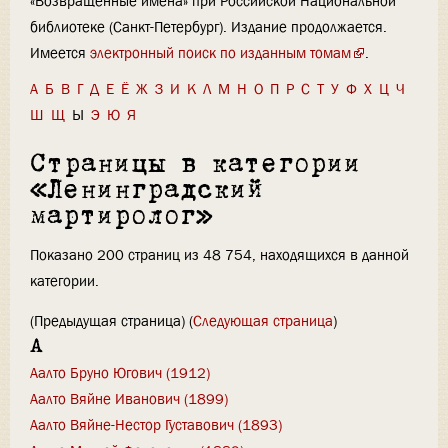
«Возвращённые имена» при Российской Национальной
библиотеке (Санкт-Петербург). Издание продолжается.
Имеется
электронный поиск по изданным томам
.
А
Б
В
Г
Д
Е
Ё
Ж
З
И
К
Л
М
Н
О
П
Р
С
Т
У
Ф
Х
Ц
Ч
Ш
Щ
Ы
Э
Ю
Я
Страницы в категории
«Ленинградский
мартиролог»
Показано 200 страниц из 48 754, находящихся в данной
категории.
(Предыдущая страница) (
Следующая страница
)
А
Аалто Бруно Югович (1912)
Аалто Вяйне Иванович (1899)
Аалто Вяйне-Нестор Густавович (1893)