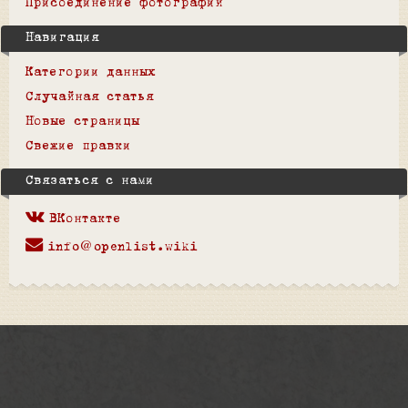
Присоединение фотографий
Навигация
Категории данных
Случайная статья
Новые страницы
Свежие правки
Связаться с нами
ВКонтакте
info@openlist.wiki