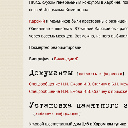
НКИД, служил генеральным консулом в Харбине, по
связей Исполкома Коминтерна.
Карский
и Мельников были арестованы с разницей в
Обвинение – шпионаж. 37-летний Карский был расс
через восемь месяцев. Возможно, из него выбивали
Посмертно реабилитирован.
Биография в
Википедии
Документы
[
добавить информацию
]
Спецсообщение Н.И. Ежова И.В. Сталину о Б.Н. Ме
Спецсообщение Н.И. Ежова И.В. Сталину с приложе
Установка памятного 
[
добавить информацию
]
Угловой шестиэтажный
дом 2/6 в Хоромном тупике
-