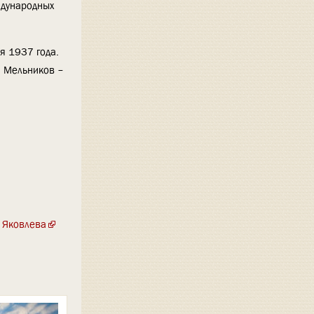
ждународных
я 1937 года.
й Мельников –
. Яковлева