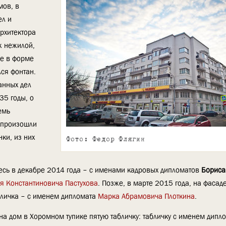
мов, в
ел и
архитектора
ж нежилой,
ие в форме
лся фонтан.
анных дел
35 годы, о
емь
ы произошли
ки, из них
Фото: Федор Флягин
десь в декабре 2014 года – с именами кадровых дипломатов
Бориса
я Константиновича Пастухова
. Позже, в марте 2015 года, на фасад
бличка – с именем дипломата
Марка Абрамовича Плоткина
.
на дом в Хоромном тупике пятую табличку: табличку с именем дипл