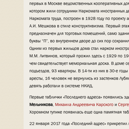
первых в Москве ведомственных кооперативных до
котором жили сотрудники Наркомата иностранных д
Наркомата труда, построен в 1928 году по проекту 
А.И. Мешкова в стиле конструктивизма. Первый эта
предназначен для торговых помещений, само здан
буквы “П”, во внутреннем дворе до сих пор сохрани
Одним из первых жильцов дома стал нарком иностр
М.М. Литвинов, который прожил здесь с 1929 по 19
чем свидетельствует мемориальная доска. В доме с
подъездов, 93 квартиры. В 14-ти из них в 30-е год
аресты, 16 человек не вернулись из застенков Лубян
девять работали в системе НКИД.
Первые таблички «Последнего адреса» появились з
Мельникова
,
Михаила Андреевича Карского
и
Серге
Хоромном тупике появилась еще одна памятная та
22 января 2017 года «Последний адрес» прикрепил 