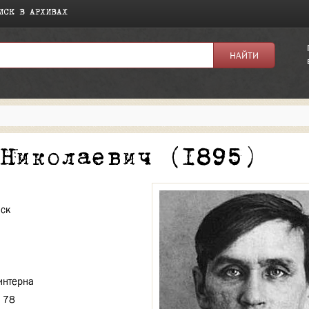
ИСК В АРХИВАХ
я:
 Николаевич (1895)
нск
интерна
. 78