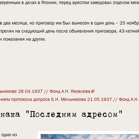
веренным в делах в Японии, перед арестом заведовал отделом ме
 два месяца, но приговор им был вынесен в один день – 25 ноябр
трелян на следующий день после объявления приговора, 43-летни
 показания на других.
льникове 28.04.1937 // Фонд А.Н. Яковлева
нием протокола допроса Б.Н. Мельникова 21.05.1937 // Фонд А.Н
знака "Последним адресом"
 один из