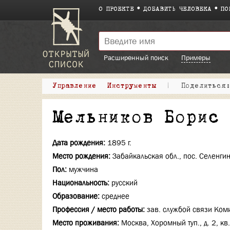
О ПРОЕКТЕ
ДОБАВИТЬ ЧЕЛОВЕКА
ПО
Расширенный поиск
Примеры
Управление
Инструменты
|
Поделитьс
Мельников Борис
Дата рождения:
1895 г.
Место рождения:
Забайкальская обл., пос. Селенги
Пол:
мужчина
Национальность:
русский
Образование:
среднее
Профессия / место работы:
зав. службой связи Ком
Место проживания:
Москва, Хоромный туп., д. 2, кв