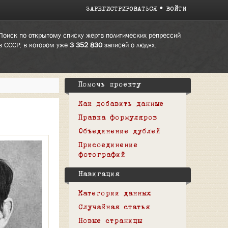
ЗАРЕГИСТРИРОВАТЬСЯ
ВОЙТИ
Поиск по открытому списку жертв политических репрессий
в СССР, в котором уже
3 352 830
записей о людях.
Помочь проекту
Как добавить данные
Правка формуляров
Объединение дублей
Присоединение
фотографий
Навигация
Категории данных
Случайная статья
Новые страницы