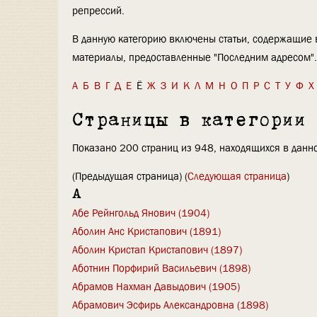
репрессий.
В данную категорию включены статьи, содержащие 
материалы, предоставленные "Последним адресом".
А
Б
В
Г
Д
Е
Ё
Ж
З
И
К
Л
М
Н
О
П
Р
С
Т
У
Ф
Х
Страницы в категории
Показано 200 страниц из 948, находящихся в данно
(Предыдущая страница) (
Следующая страница
)
А
Абе Рейнгольд Янович (1904)
Аболин Анс Кристапович (1891)
Аболин Кристап Кристапович (1897)
Аботнин Порфирий Васильевич (1898)
Абрамов Нахман Давыдович (1905)
Абрамович Эсфирь Александровна (1898)