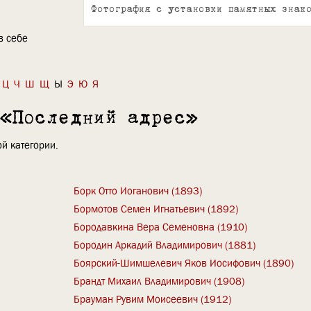
Фотография с установки памятных знак
в себе
Ц
Ч
Ш
Щ
Ы
Э
Ю
Я
 «Последний адрес»
й категории.
Борк Отто Иоганович (1893)
Бормотов Семен Игнатьевич (1892)
Бородавкина Вера Семеновна (1910)
Бородин Аркадий Владимирович (1881)
Боярский-Шимшелевич Яков Иосифович (1890)
Брандт Михаил Владимирович (1908)
Брауман Рувим Моисеевич (1912)