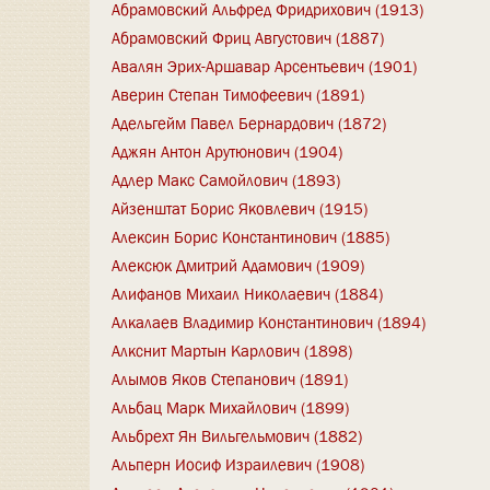
Абрамовский Альфред Фридрихович (1913)
Абрамовский Фриц Августович (1887)
Авалян Эрих-Аршавар Арсентьевич (1901)
Аверин Степан Тимофеевич (1891)
Адельгейм Павел Бернардович (1872)
Аджян Антон Арутюнович (1904)
Адлер Макс Самойлович (1893)
Айзенштат Борис Яковлевич (1915)
Алексин Борис Константинович (1885)
Алексюк Дмитрий Адамович (1909)
Алифанов Михаил Николаевич (1884)
Алкалаев Владимир Константинович (1894)
Алкснит Мартын Карлович (1898)
Алымов Яков Степанович (1891)
Альбац Марк Михайлович (1899)
Альбрехт Ян Вильгельмович (1882)
Альперн Иосиф Израилевич (1908)