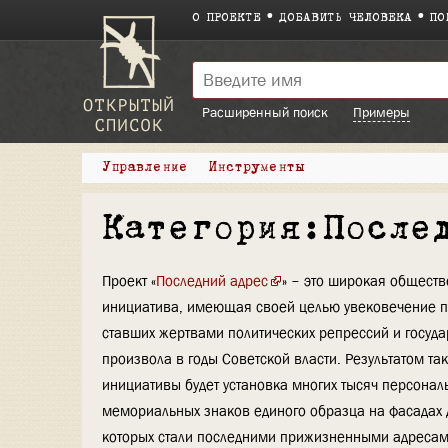
О ПРОЕКТЕ
ДОБАВИТЬ ЧЕЛОВЕКА
ПО
Расширенный поиск
Примеры
Управление
Инструменты
Категория:После
Проект «
Последний адрес
» – это широкая общест
инициатива, имеющая своей целью увековечение п
ставших жертвами политических репрессий и госуда
произвола в годы Советской власти. Результатом та
инициативы будет установка многих тысяч персонал
мемориальных знаков единого образца на фасадах 
которых стали последними прижизненными адресам