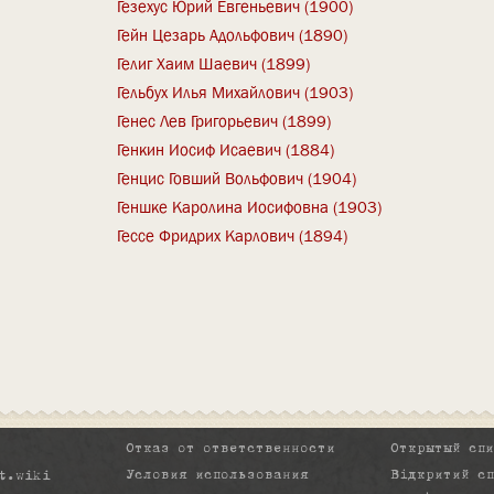
Гезехус Юрий Евгеньевич (1900)
Гейн Цезарь Адольфович (1890)
Гелиг Хаим Шаевич (1899)
Гельбух Илья Михайлович (1903)
Генес Лев Григорьевич (1899)
Генкин Иосиф Исаевич (1884)
Генцис Говший Вольфович (1904)
Геншке Каролина Иосифовна (1903)
Гессе Фридрих Карлович (1894)
Отказ от ответственности
Открытый сп
Условия использования
Відкритий с
t.wiki