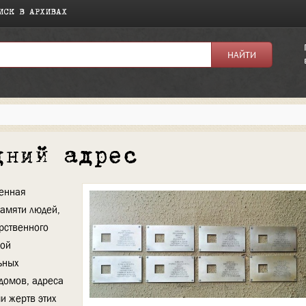
ИСК В АРХИВАХ
дний адрес
венная
амяти людей,
рственного
кой
ьных
домов, адреса
и жертв этих