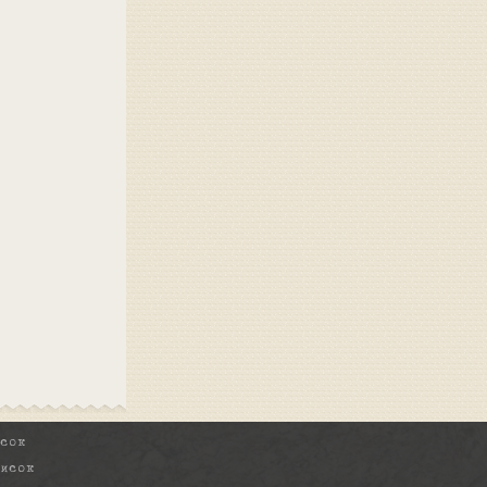
исок
писок