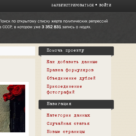
ЗАРЕГИСТРИРОВАТЬСЯ
ВОЙТИ
Поиск по открытому списку жертв политических репрессий
в СССР, в котором уже
3 352 831
запись о людях.
Помочь проекту
Как добавить данные
Правка формуляров
Объединение дублей
Присоединение
фотографий
Навигация
Категории данных
Случайная статья
Новые страницы