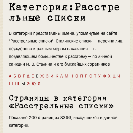
Категория:Расстре
льные списки
В категории представлены имена, упомянутые на сайте
"Расстрельные списки". Сталинские списки — перечни лиц,
осужденных к разным мерам наказания — в
подавляющем большинстве к расстрелу — по личной
санкции И. В. Сталина и его ближайших соратников
А
Б
В
Г
Д
Е
Ё
Ж
З
И
К
Л
М
Н
О
П
Р
С
Т
У
Ф
Х
Ц
Ч
Ш
Щ
Ы
Э
Ю
Я
Страницы в категории
«Расстрельные списки»
Показано 200 страниц из 8366, находящихся в данной
категории.