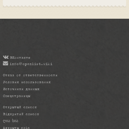
ВКонтакте
info@openlist.wiki
Отказ от ответственности
Условия использования
Источники данных
Спецстраницы
Открытый список
Відкритий список
ღია სია
Адкрыты спіс