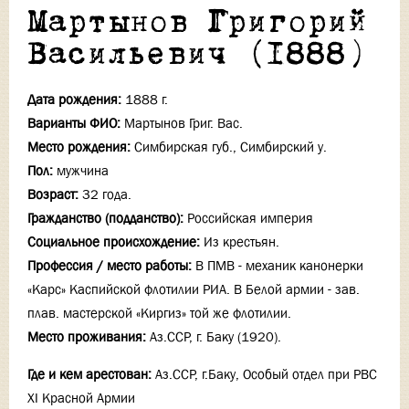
Мартынов Григорий
Васильевич (1888)
Дата рождения:
1888 г.
Варианты ФИО:
Мартынов Григ. Вас.
Место рождения:
Симбирская губ., Симбирский у.
Пол:
мужчина
Возраст:
32 года.
Гражданство (подданство):
Российская империя
Социальное происхождение:
Из крестьян.
Профессия / место работы:
В ПМВ - механик канонерки
«Карс» Каспийской флотилии РИА. В Белой армии - зав.
плав. мастерской «Киргиз» той же флотилии.
Место проживания:
Аз.ССР, г. Баку (1920).
Где и кем арестован:
Аз.ССР, г.Баку, Особый отдел при РВС
XI Красной Армии