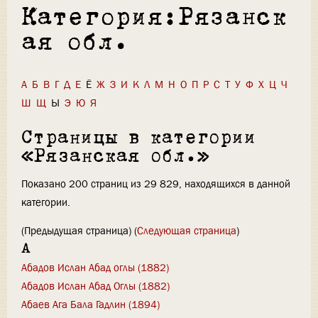
Категория:Рязанск
ая обл.
А
Б
В
Г
Д
Е
Ё
Ж
З
И
К
Л
М
Н
О
П
Р
С
Т
У
Ф
Х
Ц
Ч
Ш
Щ
Ы
Э
Ю
Я
Страницы в категории
«Рязанская обл.»
Показано 200 страниц из 29 829, находящихся в данной
категории.
(Предыдущая страница) (
Следующая страница
)
А
Абадов Ислан Абад оглы (1882)
Абадов Ислан Абад Оглы (1882)
Абаев Ага Бала Гадлин (1894)