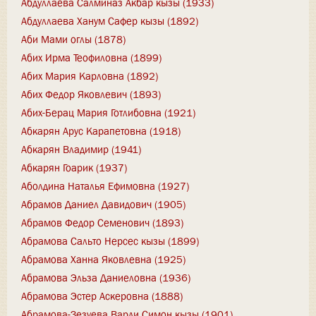
Абдуллаева Салминаз Акбар кызы (1933)
Абдуллаева Ханум Сафер кызы (1892)
Аби Мами оглы (1878)
Абих Ирма Теофиловна (1899)
Абих Мария Карловна (1892)
Абих Федор Яковлевич (1893)
Абих-Берац Мария Готлибовна (1921)
Абкарян Арус Карапетовна (1918)
Абкарян Владимир (1941)
Абкарян Гоарик (1937)
Аболдина Наталья Ефимовна (1927)
Абрамов Даниел Давидович (1905)
Абрамов Федор Семенович (1893)
Абрамова Сальто Нерсес кызы (1899)
Абрамова Ханна Яковлевна (1925)
Абрамова Эльза Даниеловна (1936)
Абрамова Эстер Аскеровна (1888)
Абрамова-Зезуева Варди Симон кызы (1901)