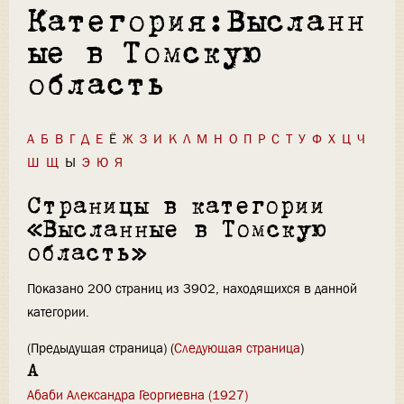
Категория:Высланн
ые в Томскую
область
А
Б
В
Г
Д
Е
Ё
Ж
З
И
К
Л
М
Н
О
П
Р
С
Т
У
Ф
Х
Ц
Ч
Ш
Щ
Ы
Э
Ю
Я
Страницы в категории
«Высланные в Томскую
область»
Показано 200 страниц из 3902, находящихся в данной
категории.
(Предыдущая страница) (
Следующая страница
)
А
Абаби Александра Георгиевна (1927)