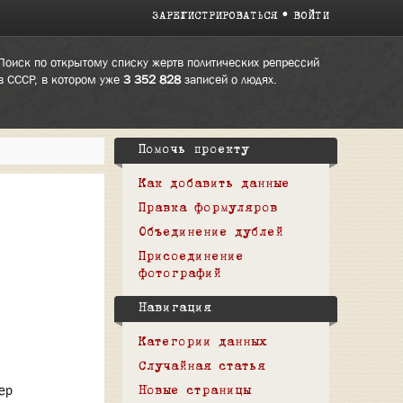
ЗАРЕГИСТРИРОВАТЬСЯ
ВОЙТИ
Поиск по открытому списку жертв политических репрессий
в СССР, в котором уже
3 352 828
записей о людях.
Помочь проекту
Как добавить данные
Правка формуляров
Объединение дублей
Присоединение
фотографий
Навигация
Категории данных
Случайная статья
ер
Новые страницы