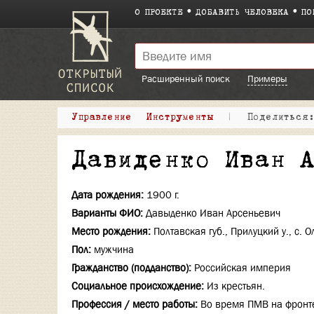
О ПРОЕКТЕ
ДОБАВИТЬ ЧЕЛОВЕКА
ПО
Расширенный поиск
Примеры
Управление
Инструменты
|
Поделитьс
Давиденко Иван 
Дата рождения:
1900 г.
Варианты ФИО:
Давыденко Иван Арсеньевич
Место рождения:
Полтавская губ., Прилуцкий у., с. 
Пол:
мужчина
Гражданство (подданство):
Российская империя
Социальное происхождение:
Из крестьян.
Профессия / место работы:
Во время ПМВ на фронте