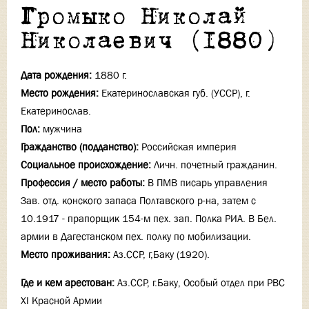
Громыко Николай
Николаевич (1880)
Дата рождения:
1880 г.
Место рождения:
Екатеринославская губ. (УССР), г.
Екатеринослав.
Пол:
мужчина
Гражданство (подданство):
Российская империя
Социальное происхождение:
Личн. почетный гражданин.
Профессия / место работы:
В ПМВ писарь управления
Зав. отд. конского запаса Полтавского р-на, затем с
10.1917 - прапорщик 154-м пех. зап. Полка РИА. В Бел.
армии в Дагестанском пех. полку по мобилизации.
Место проживания:
Аз.ССР, г,Баку (1920).
Где и кем арестован:
Аз.ССР, г.Баку, Особый отдел при РВС
XI Красной Армии