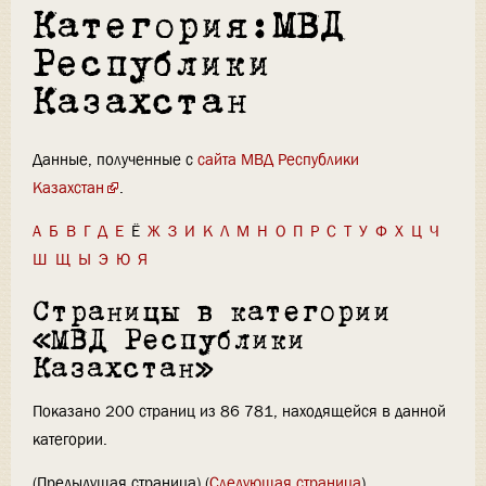
Категория:МВД
Республики
Казахстан
Данные, полученные с
сайта МВД Республики
Казахстан
.
А
Б
В
Г
Д
Е
Ё
Ж
З
И
К
Л
М
Н
О
П
Р
С
Т
У
Ф
Х
Ц
Ч
Ш
Щ
Ы
Э
Ю
Я
Страницы в категории
«МВД Республики
Казахстан»
Показано 200 страниц из 86 781, находящейся в данной
категории.
(Предыдущая страница) (
Следующая страница
)