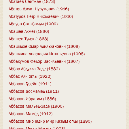
Абатаев Сейтжан (1873)
Абатов Джуат Нурумович (1916)
Абатуров Петр Николаевич (1910)
Абауов Сатыбалды (1909)
Абашев Ахмет (1896)
Абашев Тулек (1868)
Абашидзе Омар Адильханович (1909)
Абашкина Анастасия Игнатьевна (1908)
Аббакумов Федор Васильевич (1907)
Аббас Абдулла-Заде (1882)
Аббас Али оглы (1922)
Аббасов Гусейн (1911)
Аббасов Досмамед (1911)
Аббасов Ибрагим (1886)
Аббасов Мальед-Заде (1900)
Аббасов Мамед (1912)
Аббасов Мир Гадир Мир Казым оглы (1890)
Аббасов Мулла Мамед (1903)