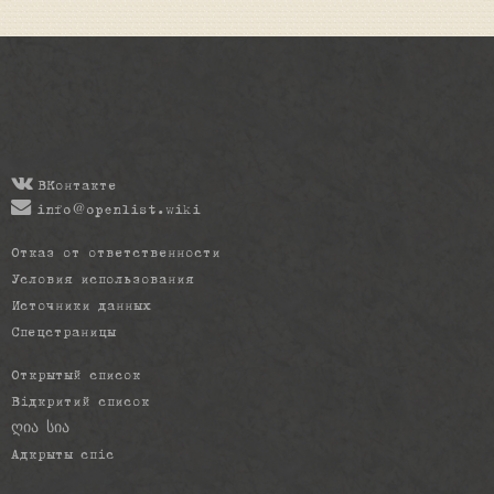
ВКонтакте
info@openlist.wiki
Отказ от ответственности
Условия использования
Источники данных
Спецстраницы
Открытый список
Відкритий список
ღია სია
Адкрыты спіс