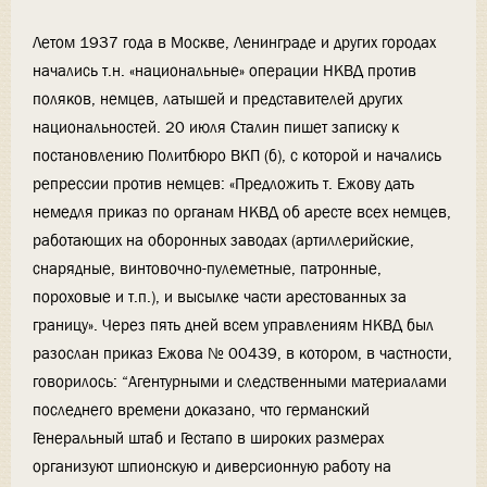
Летом 1937 года в Москве, Ленинграде и других городах
начались т.н. «национальные» операции НКВД против
поляков, немцев, латышей и представителей других
национальностей. 20 июля Сталин пишет записку к
постановлению Политбюро ВКП (б), с которой и начались
репрессии против немцев: «Предложить т. Ежову дать
немедля приказ по органам НКВД об аресте всех немцев,
работающих на оборонных заводах (артиллерийские,
снарядные, винтовочно-пулеметные, патронные,
пороховые и т.п.), и высылке части арестованных за
границу». Через пять дней всем управлениям НКВД был
разослан приказ Ежова № 00439, в котором, в частности,
говорилось: “Агентурными и следственными материалами
последнего времени доказано, что германский
Генеральный штаб и Гестапо в широких размерах
организуют шпионскую и диверсионную работу на