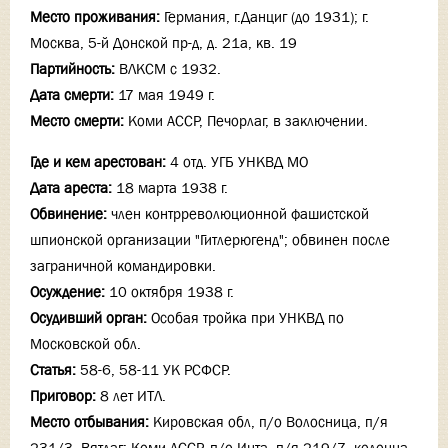
Место проживания:
Германия, г.Данциг (до 1931); г.
Москва, 5-й Донской пр-д, д. 21а, кв. 19
Партийность:
ВЛКСМ с 1932.
Дата смерти:
17 мая 1949 г.
Место смерти:
Коми АССР, Печорлаг, в заключении.
Где и кем арестован:
4 отд. УГБ УНКВД МО
Дата ареста:
18 марта 1938 г.
Обвинение:
член контрреволюционной фашистской
шпионской организации "Гитлерюгенд"; обвинен после
заграничной командировки.
Осуждение:
10 октября 1938 г.
Осудивший орган:
Особая тройка при УНКВД по
Московской обл.
Статья:
58-6, 58-11 УК РСФСР.
Приговор:
8 лет ИТЛ.
Место отбывания:
Кировская обл, п/о Волосница, п/я