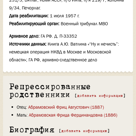
231/3, Вятлаг; Коми АССР, п/о Инта, п/я 219/7, колонна
9/34, Печорлаг.
Дата реабилитации:
1 июля 1957 г.
Реабилитирующий орган:
Военный трибунал МВО
Архивное дело:
ГА РФ. Д. П-33352
Источники данных:
Книга А.Ю. Ватлина «“Ну и нечисть”:
немецкая операция НКВД в Москве и Московской
области»; ГА РФ, архивно-следственное дело
Репрессированные
родственники
[
добавить информацию
]
Отец:
Абрамовский Фриц Августович (1887)
Мать:
Абрамовская Фрида Фердинандовна (1886)
Биография
[
добавить информацию
]