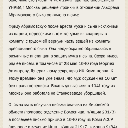
облегчила его участи. 4 мая 1940 года постановлением
УНКВД г. Москвы решение «тройки» в отношении Альфреда
Абрамовского было оставлено в силе.
Фриду Абрамовскую после ареста мужа и сына исключили
из партии, переселили в том же доме из квартиры в
комнату, с трудом ей вернули часть вещей из комнаты
арестованного сына. Она неоднократно обращалась в
различные инстанции в защиту мужа и сына. Сохранилось
ряд ее писем, в том числе от 28 мая 1940 года Георгию
Димитрову, Генеральному секретарю ИК Коминтерна. К
этому времени она уже знала, что муж осужден на 10 лет
без права переписки. Вплоть до высылки в 1941 году из
Москвы она работала на Станкозаводе уборщицей.
От сына мать получала письма сначала из Кировской
области (почтовое отделение Волосница, п/ящик 231/3),
а последнее письмо пришло в 1940 году из Коми АССР
(почтовое отделение Инта, п/ящик 219/7, колонна 9/34).