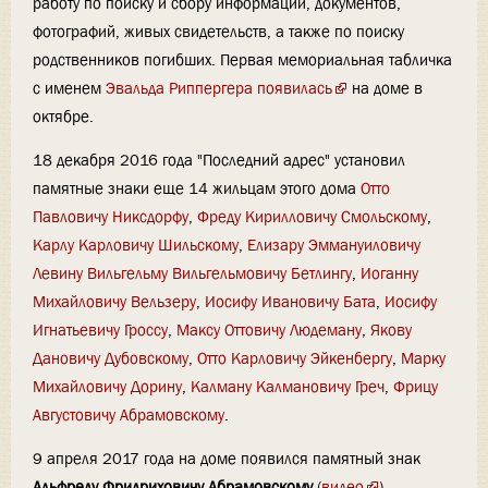
работу по поиску и сбору информации, документов,
фотографий, живых свидетельств, а также по поиску
родственников погибших. Первая мемориальная табличка
с именем
Эвальда Риппергера
появилась
на доме в
октябре.
18 декабря 2016 года "Последний адрес" установил
памятные знаки еще 14 жильцам этого дома
Отто
Павловичу Никсдорфу
,
Фреду Кирилловичу Смольскому
,
Карлу Карловичу Шильскому
,
Елизару Эммануиловичу
Левину
Вильгельму Вильгельмовичу Бетлингу
,
Иоганну
Михайловичу Вельзеру
,
Иосифу Ивановичу Бата
,
Иосифу
Игнатьевичу Гроссу
,
Максу Оттовичу Людеману
,
Якову
Дановичу Дубовскому
,
Отто Карловичу Эйкенбергу
,
Марку
Михайловичу Дорину
,
Калману Калмановичу Греч
,
Фрицу
Августовичу Абрамовскому
.
9 апреля 2017 года на доме появился памятный знак
Альфреду Фридриховичу Абрамовскому
(
видео
).