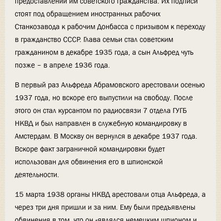
предоставлении им советского гражданства. Их подписи
стоят под обращением иностранных рабочих
Станкозавода к рабочим Донбасса с призывом к переходу
в гражданство СССР. Глава семьи стал советским
гражданином в декабре 1935 года, а сын Альфред чуть
позже – в апреле 1936 года.
В первый раз Альфреда Абрамовского арестовали осенью
1937 года, но вскоре его выпустили на свободу. После
этого он стал курсантом по радиосвязи 7 отдела ГУГБ
НКВД и был направлен в служебную командировку в
Амстердам. В Москву он вернулся в декабре 1937 года.
Вскоре факт заграничной командировки будет
использован для обвинения его в шпионской
деятельности.
15 марта 1938 органы НКВД арестовали отца Альфреда, а
через три дня пришли и за ним. Ему были предъявлены
обвинения в том, что он «являлся немецким шпионом и