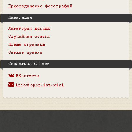
Присоединение фотографий
Навигация
Категории данных
Случайная статья
Новые страницы
Свежие правки
Связаться с нами
ВКонтакте
info@openlist.wiki