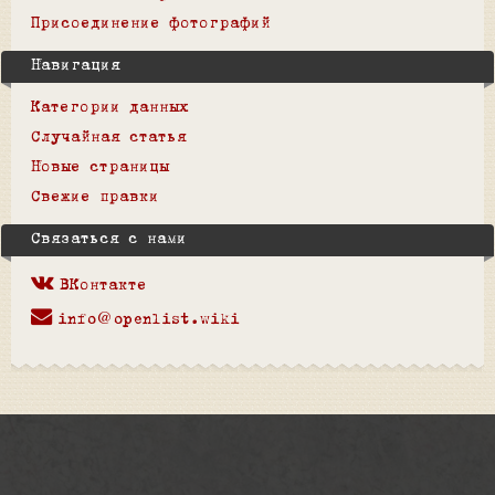
Присоединение фотографий
Навигация
Категории данных
Случайная статья
Новые страницы
Свежие правки
Связаться с нами
ВКонтакте
info@openlist.wiki