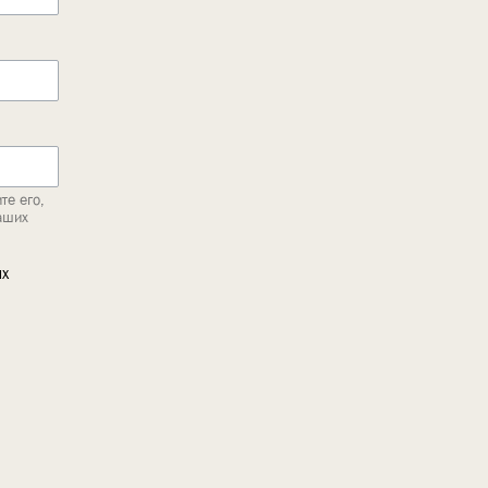
те его,
аших
ых