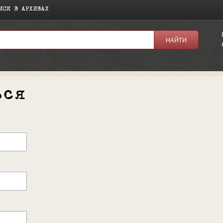
ИСК В АРХИВАХ
ься