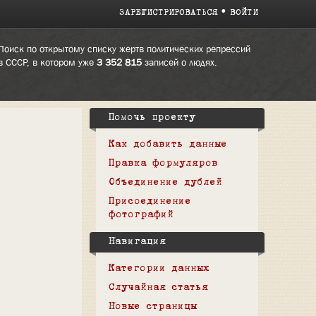
ЗАРЕГИСТРИРОВАТЬСЯ
ВОЙТИ
Поиск по открытому списку жертв политических репрессий
в СССР, в котором уже
3 352 815
записей о людях.
Помочь проекту
Как добавить данные
Правка формуляров
Объединение дублей
Присоединение
фотографий
Навигация
Категории данных
Случайная статья
Новые страницы