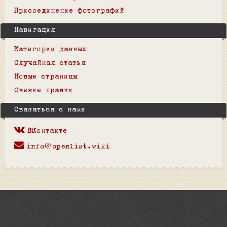
Присоединение фотографий
Навигация
Категории данных
Случайная статья
Новые страницы
Свежие правки
Связаться с нами
ВКонтакте
info@openlist.wiki