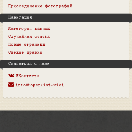
Присоединение фотографий
Навигация
Категории данных
Случайная статья
Новые страницы
Свежие правки
Связаться с нами
ВКонтакте
info@openlist.wiki