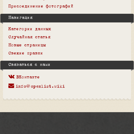
Присоединение фотографий
Навигация
Категории данных
Случайная статья
Новые страницы
Свежие правки
Связаться с нами
ВКонтакте
info@openlist.wiki