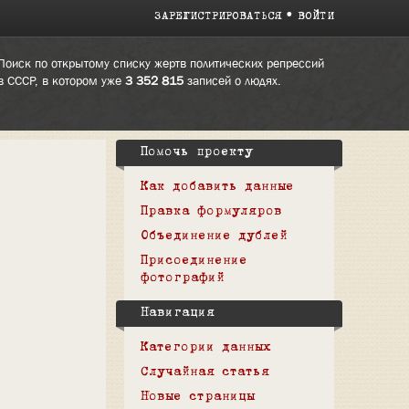
ЗАРЕГИСТРИРОВАТЬСЯ
ВОЙТИ
Поиск по открытому списку жертв политических репрессий
в СССР, в котором уже
3 352 815
записей о людях.
Помочь проекту
Как добавить данные
Правка формуляров
Объединение дублей
Присоединение
фотографий
Навигация
Категории данных
Случайная статья
Новые страницы