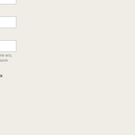
те его,
аших
ых