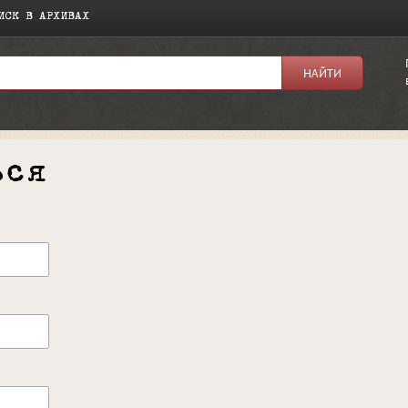
ИСК В АРХИВАХ
ься