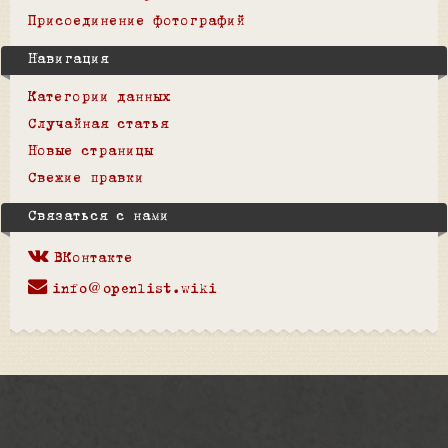
Присоединение фотографий
Навигация
Категории данных
Случайная статья
Новые страницы
Свежие правки
Связаться с нами
ВКонтакте
info@openlist.wiki