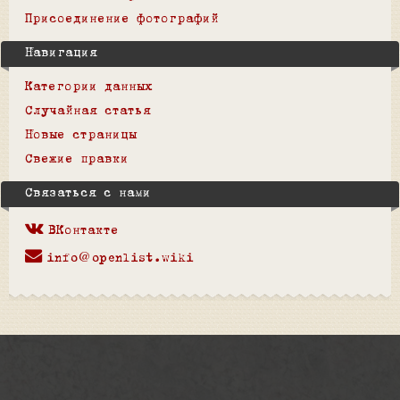
Присоединение фотографий
Навигация
Категории данных
Случайная статья
Новые страницы
Свежие правки
Связаться с нами
ВКонтакте
info@openlist.wiki