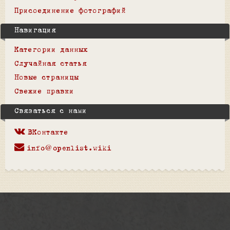
Присоединение фотографий
Навигация
Категории данных
Случайная статья
Новые страницы
Свежие правки
Связаться с нами
ВКонтакте
info@openlist.wiki