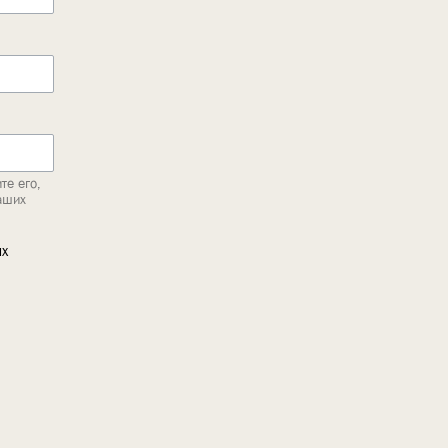
те его,
аших
ых