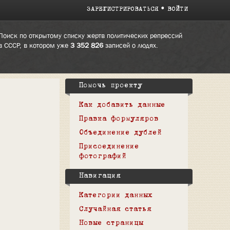
ЗАРЕГИСТРИРОВАТЬСЯ
ВОЙТИ
Поиск по открытому списку жертв политических репрессий
в СССР, в котором уже
3 352 826
записей о людях.
Помочь проекту
Как добавить данные
Правка формуляров
Объединение дублей
Присоединение
фотографий
Навигация
Категории данных
Случайная статья
Новые страницы