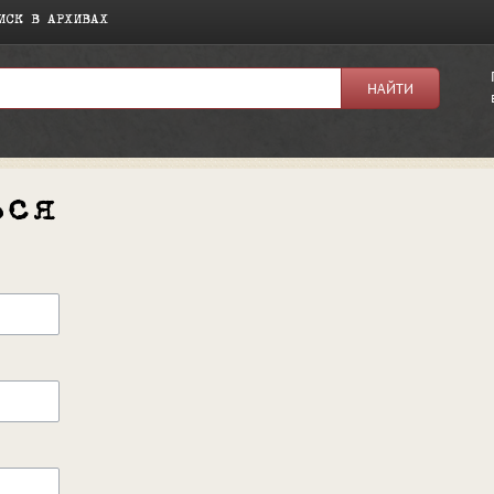
ИСК В АРХИВАХ
ься