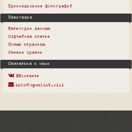
Присоединение фотографий
Навигация
Категории данных
Случайная статья
Новые страницы
Свежие правки
Связаться с нами
ВКонтакте
info@openlist.wiki