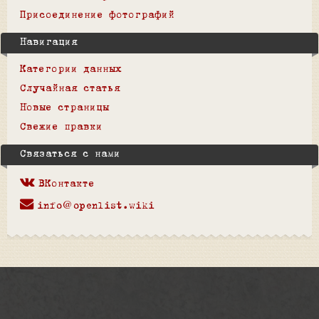
Присоединение фотографий
Навигация
Категории данных
Случайная статья
Новые страницы
Свежие правки
Связаться с нами
ВКонтакте
info@openlist.wiki