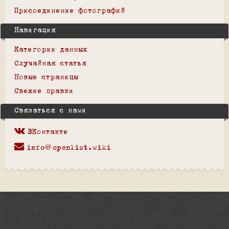
Присоединение фотографий
Навигация
Категории данных
Случайная статья
Новые страницы
Свежие правки
Связаться с нами
ВКонтакте
info@openlist.wiki