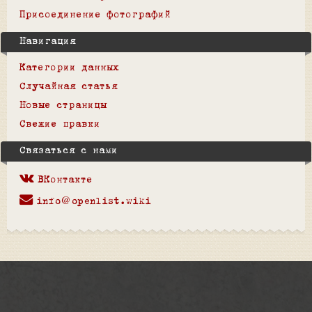
Присоединение фотографий
Навигация
Категории данных
Случайная статья
Новые страницы
Свежие правки
Связаться с нами
ВКонтакте
info@openlist.wiki