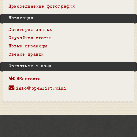
Присоединение фотографий
Навигация
Категории данных
Случайная статья
Новые страницы
Свежие правки
Связаться с нами
ВКонтакте
info@openlist.wiki