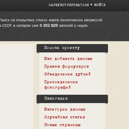
ЗАРЕГИСТРИРОВАТЬСЯ
ВОЙТИ
Поиск по открытому списку жертв политических репрессий
в СССР, в котором уже
3 352 825
записей о людях.
Помочь проекту
Как добавить данные
Правка формуляров
Объединение дублей
Присоединение
фотографий
Навигация
Категории данных
Случайная статья
Новые страницы