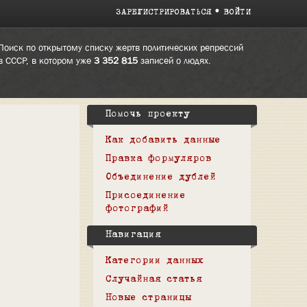
ЗАРЕГИСТРИРОВАТЬСЯ
ВОЙТИ
Поиск по открытому списку жертв политических репрессий
в СССР, в котором уже
3 352 815
записей о людях.
Помочь проекту
Как добавить данные
Правка формуляров
Объединение дублей
Присоединение
фотографий
Навигация
Категории данных
Случайная статья
Новые страницы