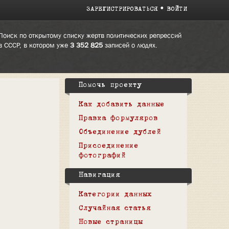
ЗАРЕГИСТРИРОВАТЬСЯ
ВОЙТИ
Поиск по открытому списку жертв политических репрессий
в СССР, в котором уже
3 352 825
записей о людях.
Помочь проекту
Как добавить данные
Правка формуляров
Объединение дублей
Присоединение
фотографий
Навигация
Категории данных
Случайная статья
Новые страницы