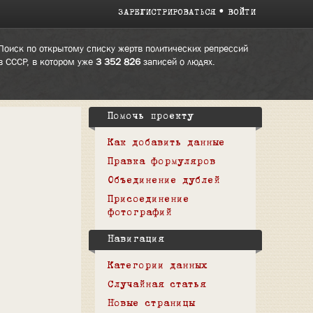
ЗАРЕГИСТРИРОВАТЬСЯ
ВОЙТИ
Поиск по открытому списку жертв политических репрессий
в СССР, в котором уже
3 352 826
записей о людях.
Помочь проекту
Как добавить данные
Правка формуляров
Объединение дублей
Присоединение
фотографий
Навигация
Категории данных
Случайная статья
Новые страницы