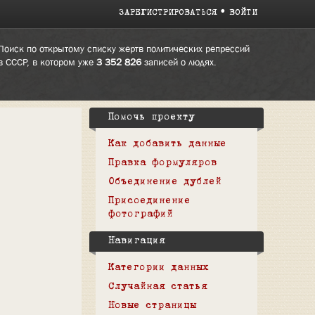
ЗАРЕГИСТРИРОВАТЬСЯ
ВОЙТИ
Поиск по открытому списку жертв политических репрессий
в СССР, в котором уже
3 352 826
записей о людях.
Помочь проекту
Как добавить данные
Правка формуляров
Объединение дублей
Присоединение
фотографий
Навигация
Категории данных
Случайная статья
Новые страницы