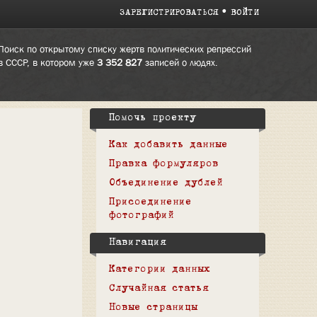
ЗАРЕГИСТРИРОВАТЬСЯ
ВОЙТИ
Поиск по открытому списку жертв политических репрессий
в СССР, в котором уже
3 352 827
записей о людях.
Помочь проекту
Как добавить данные
Правка формуляров
Объединение дублей
Присоединение
фотографий
Навигация
Категории данных
Случайная статья
Новые страницы