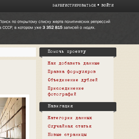
ЗАРЕГИСТРИРОВАТЬСЯ
ВОЙТИ
Поиск по открытому списку жертв политических репрессий
в СССР, в котором уже
3 352 815
записей о людях.
Помочь проекту
Как добавить данные
Правка формуляров
Объединение дублей
Присоединение
фотографий
Навигация
Категории данных
Случайная статья
Новые страницы