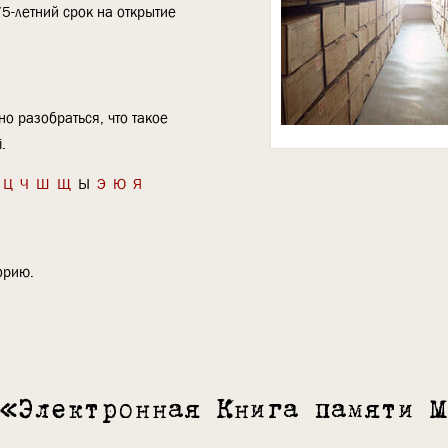
75-летний срок на открытие
но разобраться, что такое
i
.
Ц
Ч
Ш
Щ
Ы
Э
Ю
Я
орию.
 «Электронная Книга памяти М