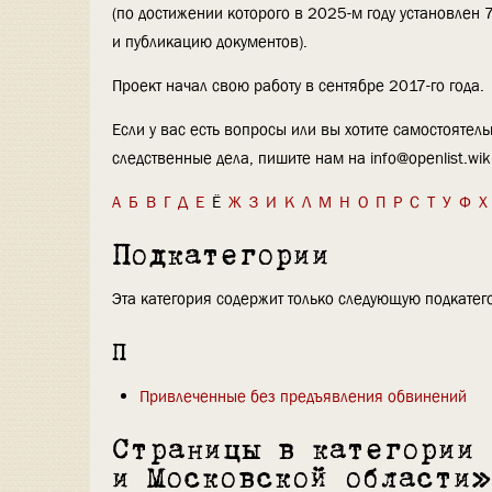
(по достижении которого в 2025-м году установлен 
и публикацию документов).
Проект начал свою работу в сентябре 2017-го года.
Если у вас есть вопросы или вы хотите самостоятель
следственные дела, пишите нам на
info@openlist.wik
А
Б
В
Г
Д
Е
Ё
Ж
З
И
К
Л
М
Н
О
П
Р
С
Т
У
Ф
Х
Подкатегории
Эта категория содержит только следующую подкатег
П
Привлеченные без предъявления обвинений
Страницы в категории
и Московской области»