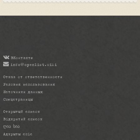
ВКонтакте
info@openlist.wiki
Отказ от ответственности
Условия использования
Источники данных
Спецстраницы
Открытый список
Відкритий список
ღია სია
Адкрыты спіс