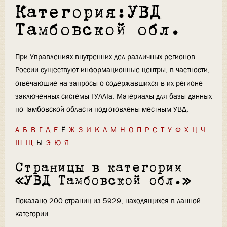
Категория:УВД
Тамбовской обл.
При Управлениях внутренних дел различных регионов
России существуют информационные центры, в частности,
отвечающие на запросы о содержавшихся в их регионе
заключенных системы ГУЛАГа. Материалы для базы данных
по Тамбовской области подготовлены местным УВД.
А
Б
В
Г
Д
Е
Ё
Ж
З
И
К
Л
М
Н
О
П
Р
С
Т
У
Ф
Х
Ц
Ч
Ш
Щ
Ы
Э
Ю
Я
Страницы в категории
«УВД Тамбовской обл.»
Показано 200 страниц из 5929, находящихся в данной
категории.