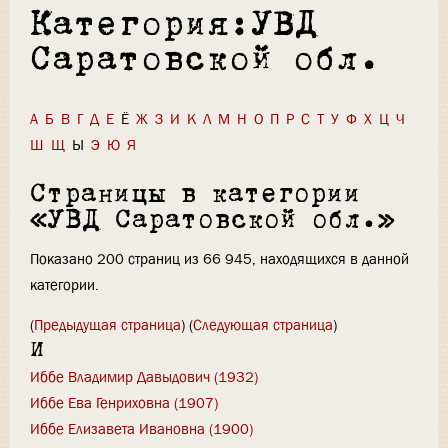
Категория:УВД
Саратовской обл.
А
Б
В
Г
Д
Е
Ё
Ж
З
И
К
Л
М
Н
О
П
Р
С
Т
У
Ф
Х
Ц
Ч
Ш
Щ
Ы
Э
Ю
Я
Страницы в категории
«УВД Саратовской обл.»
Показано 200 страниц из 66 945, находящихся в данной
категории.
(
Предыдущая страница
) (
Следующая страница
)
И
Иббе Владимир Давыдович (1932)
Иббе Ева Генриховна (1907)
Иббе Елизавета Ивановна (1900)