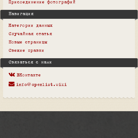
Присоединение фотографий
Навигация
Категории данных
Случайная статья
Новые страницы
Свежие правки
Связаться с нами
ВКонтакте
info@openlist.wiki