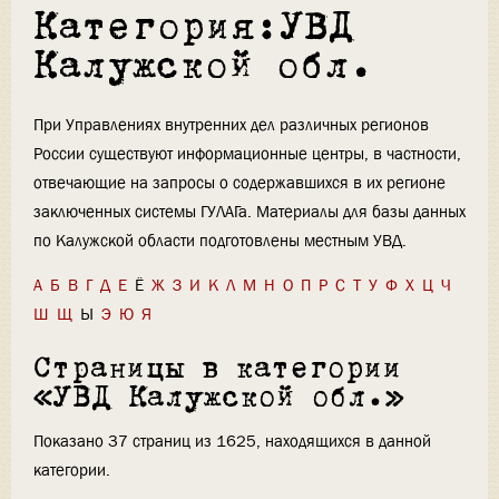
Категория:УВД
Калужской обл.
При Управлениях внутренних дел различных регионов
России существуют информационные центры, в частности,
отвечающие на запросы о содержавшихся в их регионе
заключенных системы ГУЛАГа. Материалы для базы данных
по Калужской области подготовлены местным УВД.
А
Б
В
Г
Д
Е
Ё
Ж
З
И
К
Л
М
Н
О
П
Р
С
Т
У
Ф
Х
Ц
Ч
Ш
Щ
Ы
Э
Ю
Я
Страницы в категории
«УВД Калужской обл.»
Показано 37 страниц из 1625, находящихся в данной
категории.