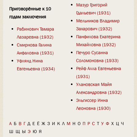
Мазур Григорий
Приговорённые к 10
Гдальевич (1931)
годам заключения
Мельников Владимир
Захарович (1932)
Рабинович Тамара
Панфилова Екатерина
Лазаревна (1932)
Михайловна (1932)
Смирнова Галина
Печуро Сусанна
Аифаловна (1931)
Соломоновна (1933)
Уфлянд Нина
Рейф Алла Евгеньевна
Евгеньевна (1934)
(1931)
Улановская Майя
Александровна (1932)
Эльгиссер Инна
Леоновна (1930)
А
Б
В
Г
Д
Е
Ё
Ж
З
И
К
Л
М
Н
О
П
Р
С
Т
У
Ф
Х
Ц
Ч
Ш
Щ
Ы
Э
Ю
Я