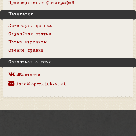
Присоединение фотографий
Навигация
Категории данных
Случайная статья
Новые страницы
Свежие правки
Связаться с нами
ВКонтакте
info@openlist.wiki