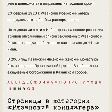
учет в военкоматах и отправлены на трудовой фронт.
20 февраля 1923 г. Рязанский губернский лагерь
принудительных работ был расформирован.
Исследователи А.А. и А.И. Григоровы на основе рязанских
архивов опубликовали списки заключенных Рязанского и
Ряжского концлагерей, которые насчитывают до 11 тыс.
имен.
В 2006 году Казанский Явленский женский монастырь
был возвращен Православной Церкви. Возобновлены
ежедневные богослужения в Казанском соборе.
А
Б
В
Г
Д
Е
Ё
Ж
З
И
К
Л
М
Н
О
П
Р
С
Т
У
Ф
Х
Ц
Ч
Ш
Щ
Ы
Э
Ю
Я
Страницы в категории
«Рязанский концлагерь»