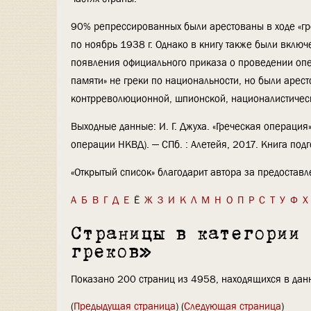
90% репрессированных были арестованы в ходе «гр
по ноябрь 1938 г. Однако в книгу также были включ
появления официального приказа о проведении опе
памяти» не греки по национальности, но были арест
контрреволюционной, шпионской, националистичес
Выходные данные: И. Г. Джуха. «Греческая операция
операции НКВД). — СПб. : Алетейя, 2017. Книга под
«Открытый список» благодарит автора за предостав
А
Б
В
Г
Д
Е
Ё
Ж
З
И
К
Л
М
Н
О
П
Р
С
Т
У
Ф
Х
Страницы в категории
греков»
Показано 200 страниц из 4958, находящихся в данн
(
Предыдущая страница
) (
Следующая страница
)