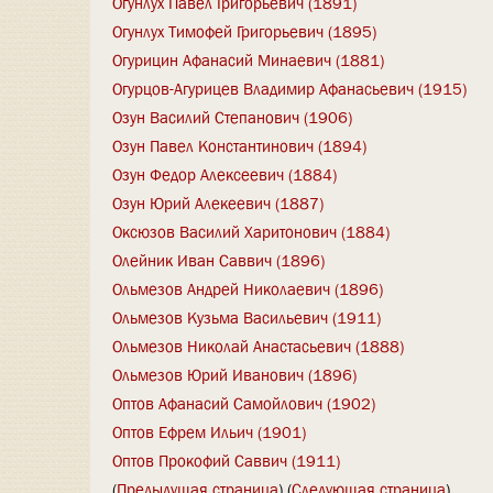
Огунлух Павел Григорьевич (1891)
Огунлух Тимофей Григорьевич (1895)
Огурицин Афанасий Минаевич (1881)
Огурцов-Агурицев Владимир Афанасьевич (1915)
Озун Василий Степанович (1906)
Озун Павел Константинович (1894)
Озун Федор Алексеевич (1884)
Озун Юрий Алекеевич (1887)
Оксюзов Василий Харитонович (1884)
Олейник Иван Саввич (1896)
Ольмезов Андрей Николаевич (1896)
Ольмезов Кузьма Васильевич (1911)
Ольмезов Николай Анастасьевич (1888)
Ольмезов Юрий Иванович (1896)
Оптов Афанасий Самойлович (1902)
Оптов Ефрем Ильич (1901)
Оптов Прокофий Саввич (1911)
(
Предыдущая страница
) (
Следующая страница
)