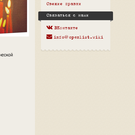
Свежие правки
Связаться с нами
ВКонтакте
info@openlist.wiki
еческой
х