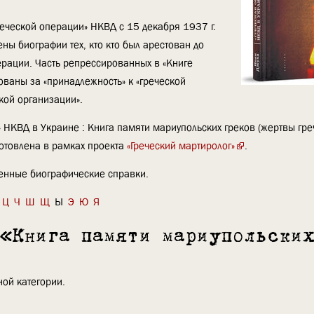
еческой операции» НКВД с 15 декабря 1937 г.
ены биографии тех, кто кто был арестован до
рации. Часть репрессированных в «Книге
ованы за «принадлежность» к «греческой
кой организации».
» НКВД в Украине : Книга памяти мариупольских греков (жертвы гр
готовлена в рамках проекта
«Греческий мартиролог»
.
ленные биографические справки.
Ц
Ч
Ш
Щ
Ы
Э
Ю
Я
 «Книга памяти мариупольски
ой категории.