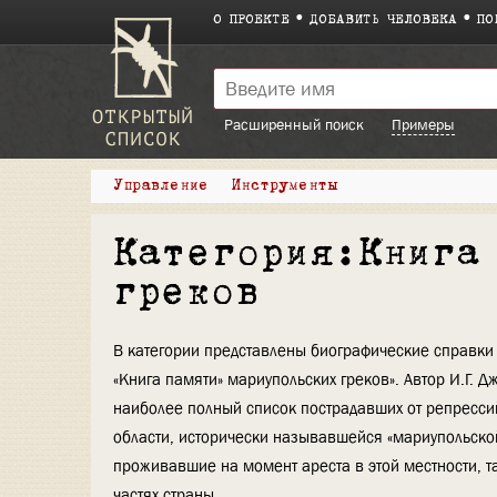
О ПРОЕКТЕ
ДОБАВИТЬ ЧЕЛОВЕКА
ПО
Расширенный поиск
Примеры
Управление
Инструменты
Категория:Книга
греков
В категории представлены биографические справки 
«Книга памяти» мариупольских греков». Автор И.Г. 
наиболее полный список пострадавших от репресси
области, исторически называвшейся «мариупольской
проживавшие на момент ареста в этой местности, т
частях страны.