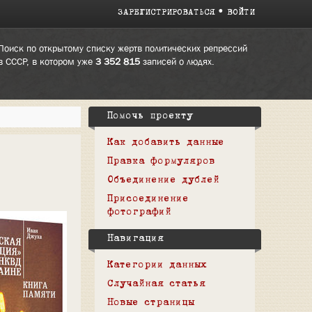
ЗАРЕГИСТРИРОВАТЬСЯ
ВОЙТИ
Поиск по открытому списку жертв политических репрессий
в СССР, в котором уже
3 352 815
записей о людях.
Помочь проекту
Как добавить данные
Правка формуляров
Объединение дублей
Присоединение
фотографий
Навигация
Категории данных
Случайная статья
Новые страницы