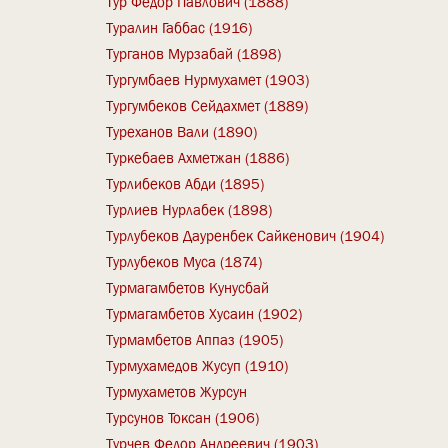
Тур Федор Павлович (1888)
Туралин Габбас (1916)
Турганов Мурзабай (1898)
Тургумбаев Нурмухамет (1903)
Тургумбеков Сейдахмет (1889)
Туреханов Вали (1890)
Туркебаев Ахметжан (1886)
Турлибеков Абди (1895)
Турлиев Нурлабек (1898)
Турлубеков Дауренбек Сайкенович (1904)
Турлубеков Муса (1874)
Турмагамбетов Кунусбай
Турмагамбетов Хусаин (1902)
Турмамбетов Аппаз (1905)
Турмухамедов Жусуп (1910)
Турмухаметов Журсун
Турсунов Токсан (1906)
Турчев Федор Андреевич (1903)