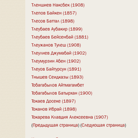
Тленшиев Наксбек (1908)
Тлепов Байкен (1857)
Тлесов Баттал (1898)
Тлеубаев Аубакир (1899)
Тлеубаев Бейсенбай (1881)
Тлеужанов Тулеш (1908)
Тлеулиев Джумабай (1902)
Тлеумурзин Абен (1902)
Тлеуов Байтурсун (1891)
Тнышев Сеидказы (1893)
Тобагабылов Айтмагамбет
Тобагабылов Батырхан (1900)
Токаев Досеке (1897)
Токанов Ибрай (1898)
Токарева Клавдия Алексеевна (1907)
(
Предыдущая страница
) (
Следующая страница
)