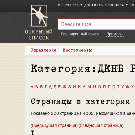
О ПРОЕКТЕ
ДОБАВИТЬ ЧЕЛОВЕКА
ПО
Расширенный поиск
Примеры
Управление
Инструменты
Категория:ДКНБ 
А
Б
В
Г
Д
Е
Ё
Ж
З
И
К
Л
М
Н
О
П
Р
С
Т
У
Ф
Х
Страницы в категории
Показано 200 страниц из 4032, находящихся в данн
(
Предыдущая страница
) (
Следующая страница
)
Т