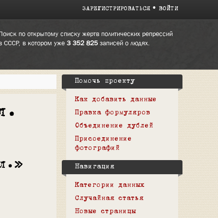
ЗАРЕГИСТРИРОВАТЬСЯ
ВОЙТИ
Поиск по открытому списку жертв политических репрессий
в СССР, в котором уже
3 352 825
записей о людях.
Помочь проекту
Как добавить данные
л.
Правка формуляров
Объединение дублей
Присоединение
фотографий
л.»
Навигация
Категории данных
Случайная статья
Новые страницы