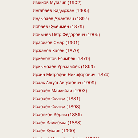
Иминов Муталип (1902)
Ингабаев Кадыржан (1905)
Индыбаев Джантели (1897)
Иобаев Сулеймен (1879)
Ионычев Петр Федорович (1905)
Ирасилов Омар (1901)
Иржанов Хасен (1870)
Иркенбетов Есимбек (1870)
Иркымбаев Уразамбек (1869)
Ирхин Митрофан Никифорович (1874)
Исаак Август Августович (1909)
Исабаев Майлибай (1903)
Исабаев Смагул (1881)
Исабаев Смагул (1898)
Исабеков Керим (1886)
Исаев Каймолда (1888)
Исаев Хусаин (1900)