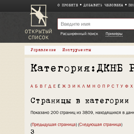
О ПРОЕКТЕ
ДОБАВИТЬ ЧЕЛОВЕКА
ПО
Расширенный поиск
Примеры
Управление
Инструменты
Категория:ДКНБ 
А
Б
В
Г
Д
Е
Ё
Ж
З
И
К
Л
М
Н
О
П
Р
С
Т
У
Ф
Х
Страницы в категории
Показано 200 страниц из 3809, находящихся в данн
(
Предыдущая страница
) (
Следующая страница
)
З