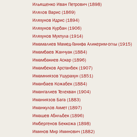
Ильященко Иван Петрович (1898)
Илялов Варис (1869)
Иляхунов Идрис (1894)
Иляхунов Курбан (1906)
Иляхунов Мухпула (1914)
Имамалиев Мамед-Ганифа Аликерим-оглы (1915)
Имамбаев Жанчуак (1884)
Имамбакиев Аскар (1896)
Имамбеков Арстанбек (1907)
Имамниязов Ушурахун (1851)
Иманбаев Кожабек (1884)
Имангалиев Телехван (1904)
Иманиязов Бага (1883)
Иманкулов Ахмет (1897)
Имашев Абильбек (1896)
Имбергенов Беккожа (1898)
Иминов Мир Иминович (1882)