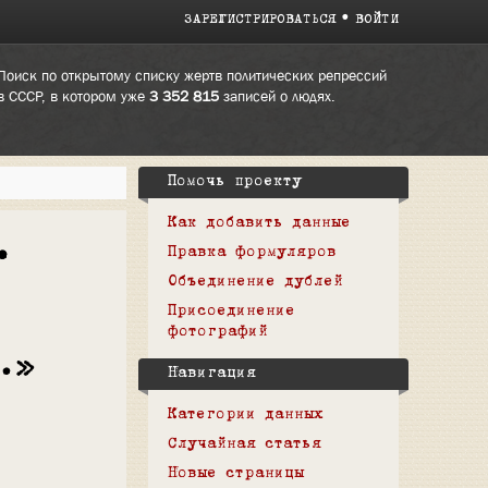
ЗАРЕГИСТРИРОВАТЬСЯ
ВОЙТИ
Поиск по открытому списку жертв политических репрессий
в СССР, в котором уже
3 352 815
записей о людях.
Помочь проекту
Как добавить данные
.
Правка формуляров
Объединение дублей
Присоединение
фотографий
.»
Навигация
Категории данных
Случайная статья
Новые страницы