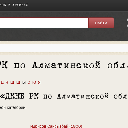
ИСК В АРХИВАХ
РК по Алматинской обл
Ц
Ч
Ш
Щ
Ы
Э
Ю
Я
 «ДКНБ РК по Алматинской обл
ой категории.
Идрисов Сансызбай (1900)