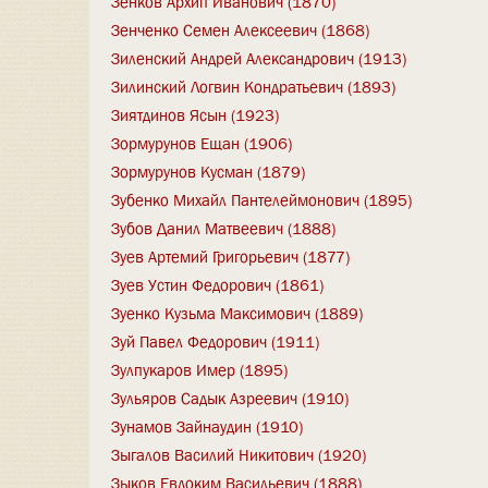
Зенков Архип Иванович (1870)
Зенченко Семен Алексеевич (1868)
Зиленский Андрей Александрович (1913)
Зилинский Логвин Кондратьевич (1893)
Зиятдинов Ясын (1923)
Зормурунов Ещан (1906)
Зормурунов Кусман (1879)
Зубенко Михайл Пантелеймонович (1895)
Зубов Данил Матвеевич (1888)
Зуев Артемий Григорьевич (1877)
Зуев Устин Федорович (1861)
Зуенко Кузьма Максимович (1889)
Зуй Павел Федорович (1911)
Зулпукаров Имер (1895)
Зульяров Садык Азреевич (1910)
Зунамов Зайнаудин (1910)
Зыгалов Василий Никитович (1920)
Зыков Евдоким Васильевич (1888)