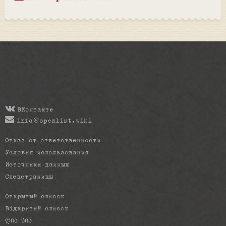
ВКонтакте
info@openlist.wiki
Отказ от ответственности
Условия использования
Источники данных
Спецстраницы
Открытый список
Відкритий список
ღია სია