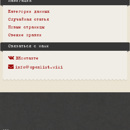
Навигация
Категории данных
Случайная статья
Новые страницы
Свежие правки
Связаться с нами
ВКонтакте
info@openlist.wiki