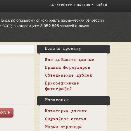
ЗАРЕГИСТРИРОВАТЬСЯ
ВОЙТИ
Поиск по открытому списку жертв политических репрессий
в СССР, в котором уже
3 352 825
записей о людях.
Помочь проекту
Как добавить данные
Правка формуляров
Объединение дублей
Присоединение
фотографий
Навигация
Категории данных
Случайная статья
Новые страницы