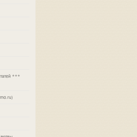
статей ***
mo.ru)
Жертвы