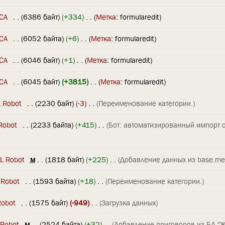
CA
‎
. .
(6386 байт)
(+334)
‎
. .
(
Метка
:
formularedit
)
CA
‎
. .
(6052 байта)
(+6)
‎
. .
(
Метка
:
formularedit
)
CA
‎
. .
(6046 байт)
(+1)
‎
. .
(
Метка
:
formularedit
)
CA
‎
. .
(6045 байт)
(+3815)
‎
. .
(
Метка
:
formularedit
)
 Robot
‎
. .
(2230 байт)
(-3)
‎
. .
(Переименование категории.)
Robot
‎
. .
(2233 байта)
(+415)
‎
. .
(Бот: автоматизированный импорт 
L Robot
‎
м
. .
(1818 байт)
(+225)
‎
. .
(Добавление данных из base.me
 Robot
‎
. .
(1593 байта)
(+18)
‎
. .
(Переименование категории.)
Robot
‎
. .
(1575 байт)
(-949)
‎
. .
(Загрузка данных)
 Robot
‎
м
. .
(2524 байта)
(+32)
‎
. .
(Добавление приговоров из БД "