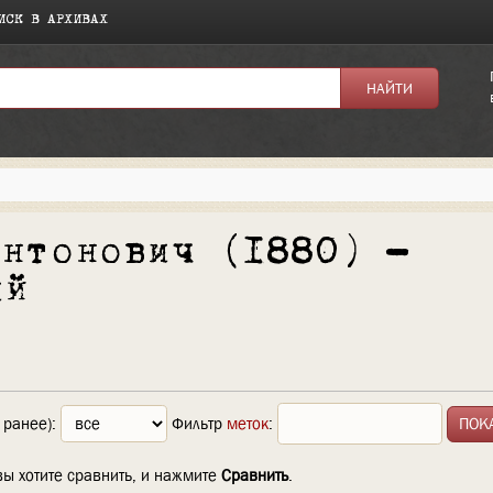
ИСК В АРХИВАХ
Антонович (1880) —
ий
 ранее):
Фильтр
меток
:
вы хотите сравнить, и нажмите
Сравнить
.