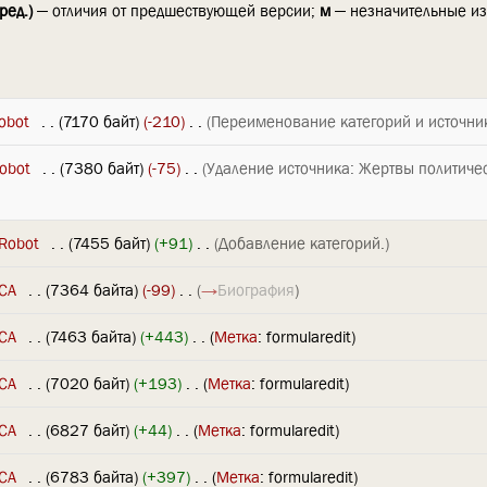
ред.)
— отличия от предшествующей версии;
м
— незначительные и
obot
‎
. .
(7170 байт)
(-210)
‎
. .
(Переименование категорий и источни
obot
‎
. .
(7380 байт)
(-75)
‎
. .
(Удаление источника: Жертвы политиче
Robot
‎
. .
(7455 байт)
(+91)
‎
. .
(Добавление категорий.)
CA
‎
. .
(7364 байта)
(-99)
‎
. .
(
→
Биография
)
CA
‎
. .
(7463 байта)
(+443)
‎
. .
(
Метка
:
formularedit
)
CA
‎
. .
(7020 байт)
(+193)
‎
. .
(
Метка
:
formularedit
)
CA
‎
. .
(6827 байт)
(+44)
‎
. .
(
Метка
:
formularedit
)
CA
‎
. .
(6783 байта)
(+397)
‎
. .
(
Метка
:
formularedit
)