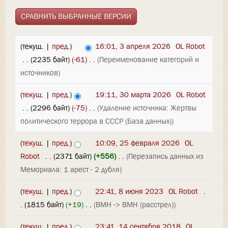
(текущ. |
пред.
)
16:01, 3 апреля 2026
‎
OL Robot
‎
. .
(2235 байт)
(-61)
‎
. .
(Переименование категорий и
источников)
(
текущ.
|
пред.
)
19:11, 30 марта 2026
‎
OL Robot
‎
. .
(2296 байт)
(-75)
‎
. .
(Удаление источника: Жертвы
политического террора в СССР (База данных))
(
текущ.
|
пред.
)
10:09, 25 февраля 2026
‎
OL
Robot
‎
. .
(2371 байт)
(+556)
‎
. .
(Перезапись данных из
Мемориала: 1 арест - 2 дубля)
(
текущ.
|
пред.
)
22:41, 8 июня 2023
‎
OL Robot
‎
.
.
(1815 байт)
(+19)
‎
. .
(ВМН -> ВМН (расстрел))
(
текущ.
|
пред.
)
23:41, 14 сентября 2018
‎
OL