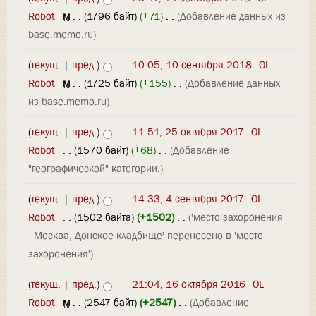
Robot
‎
м
. .
(1796 байт)
(+71)
‎
. .
(Добавление данных из
base.memo.ru)
(
текущ.
|
пред.
)
10:05, 10 сентября 2018
‎
OL
Robot
‎
м
. .
(1725 байт)
(+155)
‎
. .
(Добавление данных
из base.memo.ru)
(
текущ.
|
пред.
)
11:51, 25 октября 2017
‎
OL
Robot
‎
. .
(1570 байт)
(+68)
‎
. .
(Добавление
"географической" категории.)
(
текущ.
|
пред.
)
14:33, 4 сентября 2017
‎
OL
Robot
‎
. .
(1502 байта)
(+1502)
‎
. .
('место захоронения
- Москва, Донское кладбище' перенесено в 'место
захоронения')
(
текущ.
|
пред.
)
21:04, 16 октября 2016
‎
OL
Robot
‎
м
. .
(2547 байт)
(+2547)
‎
. .
(Добавление