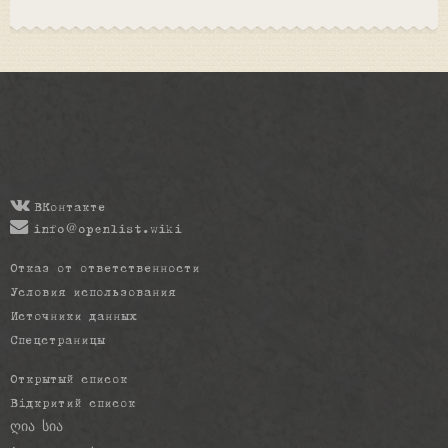
ВКонтакте
info@openlist.wiki
Отказ от ответственности
Условия использования
Источники данных
Спецстраницы
Открытый список
Відкритий список
ღია სია