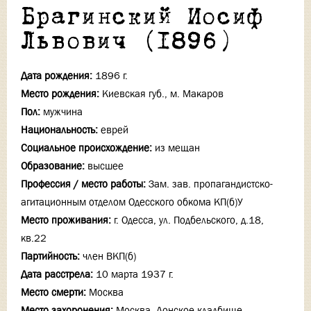
Брагинский Иосиф
Львович (1896)
Дата рождения:
1896 г.
Место рождения:
Киевская губ., м. Макаров
Пол:
мужчина
Национальность:
еврей
Социальное происхождение:
из мещан
Образование:
высшее
Профессия / место работы:
Зам. зав. пропагандистско-
агитационным отделом Одесского обкома КП(б)У
Место проживания:
г. Одесса, ул. Подбельского, д.18,
кв.22
Партийность:
член ВКП(б)
Дата расстрела:
10 марта 1937 г.
Место смерти:
Москва
Место захоронения:
Москва, Донское кладбище