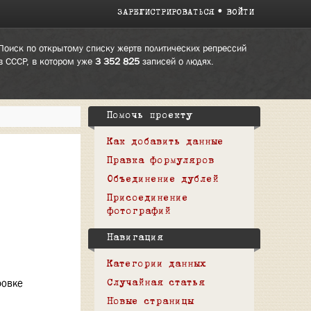
ЗАРЕГИСТРИРОВАТЬСЯ
ВОЙТИ
Поиск по открытому списку жертв политических репрессий
в СССР, в котором уже
3 352 825
записей о людях.
Помочь проекту
Как добавить данные
Правка формуляров
Объединение дублей
Присоединение
фотографий
Навигация
Категории данных
ровке
Случайная статья
Новые страницы