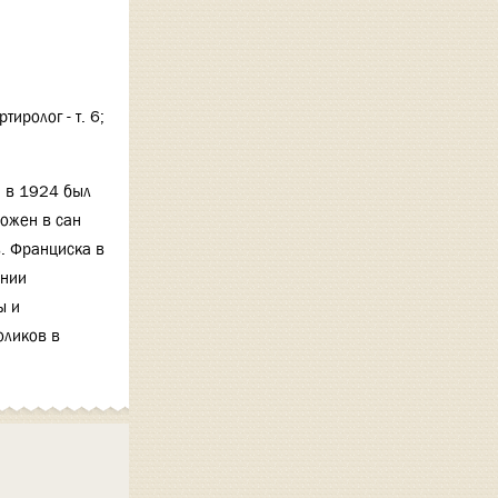
тиролог - т. 6;
, в 1924 был
ложен в сан
. Франциска в
ании
ы и
оликов в