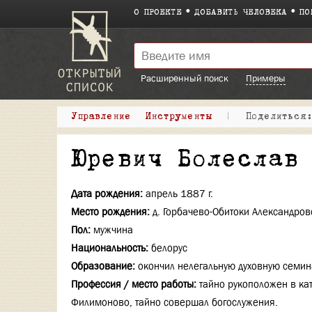
О ПРОЕКТЕ
ДОБАВИТЬ ЧЕЛОВЕКА
ПО
Расширенный поиск
Примеры
Управление
Инструменты
|
Поделитьс
Юревич Болеслав
Дата рождения:
апрель 1887 г.
Место рождения:
д. Горбачево-Обитоки Александровс
Пол:
мужчина
Национальность:
белорус
Образование:
окончил нелегальную духовную семи
Профессия / место работы:
тайно рукоположен в ка
Филимоново, тайно совершал богослужения.