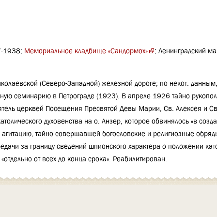
7-1938;
Мемориальное кладбище «Сандормох»
; Ленинградский мар
колаевской (Северо-Западной) железной дороге; по некот. данным
вную семинарию в Петрограде (1923). В апреле 1926 тайно рукопо
ятель церквей Посещения Пресвятой Девы Марии, Св. Алексея и Св
атолического духовенства на о. Анзер, которое обвинялось «в созд
ю агитацию, тайно совершавшей богословские и религиозные обряд
едачи за границу сведений шпионского характера о положении кат
«отдельно от всех до конца срока». Реабилитирован.