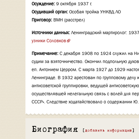
Осуждение:
9 октября 1937 г.
Осудивший орган:
Особая тройка УНКВД ЛО
Приговор:
ВМН (расстрел)
Источники данных:
Ленинградский мартиролог: 193
узники Соловков
Примечание:
С декабря 1908 по 1924 служил на Ни
судим за взяточничество. Окончил подпольную духо
еп. Антонием Церром. С марта 1927 до 1929 насто
Ленинграде. В 1932 арестован по групповому делу к
антисоветской группировки, ведущей антисоветску
осуществлявшей нелегальную связь с волей для пер
СССР». Следствие ходатайствовало о содержании Ю. 
Биография
[
добавить информацию
]