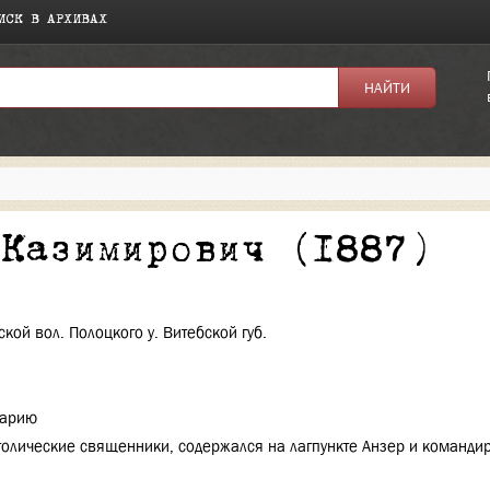
ИСК В АРХИВАХ
я:
 Казимирович (1887)
кой вол. Полоцкого у. Витебской губ.
нарию
толические священники, содержался на лагпункте Анзер и команди